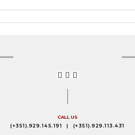
CALL US
(+351).929.145.191
|
(+351).929.113.431