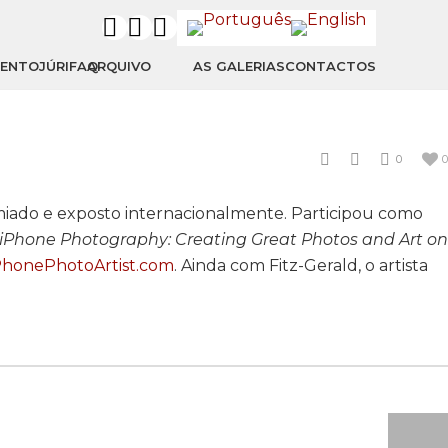
MENTO
JÚRI
FAQ
ARQUIVO
AS GALERIAS
CONTACTOS
0
0
miado e exposto internacionalmente. Participou como
f iPhone Photography: Creating Great Photos and Art on
honePhotoArtist.com
. Ainda com Fitz-Gerald, o artista