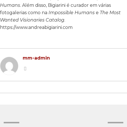
Humans
. Além disso, Bigiarini é curador em várias
2022 EDITION
2023 EDITION
fotogalerias como na
Impossible Humans
e
The Most
2021 EDITION
2022 EDITION
Wanted Visionaries Catalog
.
https://www.andreabigiarini.com
2020 EDITION
2021 EDITION
2019 EDITION
2020 EDITION
2018 EDITION
2019 EDITION
mm-admin
2017 EDITION
2017 EDITION
2016 EDITION
2015 EDITION
2014 EDITION