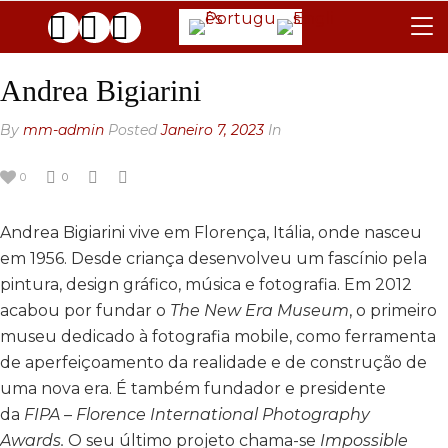
REGULAMENTO
Andrea Bigiarini
JÚRI
By
mm-admin
Posted
Janeiro 7, 2023
In
FAQ
0
0
AS GALERIAS
Andrea Bigiarini vive em Florença, Itália, onde nasceu
CONTACTOS
em 1956. Desde criança desenvolveu um fascínio pela
ARQUIVO
pintura, design gráfico, música e fotografia. Em 2012
acabou por fundar o
The New Era Museum
, o primeiro
GENERAL
museu dedicado à fotografia mobile, como ferramenta
BLACK & WHITE
2025 EDITION
de aperfeiçoamento da realidade e de construção de
uma nova era. É também fundador e presidente
2024 EDITION
2025 EDITION
da
FIPA
–
Florence International Photography
2023 EDITION
2024 EDITION
Awards.
O seu último projeto chama-se
Impossible