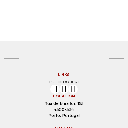
CLÁUDIA FERNANDES
CHRISTIAN BARROSO
CARLO ZAMORA
AUGUSTO LEMOS
ARLETE BONELLI
ANTÓNIO FONSECA
ANTONIETA MONTEIRO
ANTHONY GINNS
ANDREA SELIGMAN
ANA SILVA
ALON GOLDSMITH
ADELINO MARQUES
LINKS
LOGIN DO JÚRI
LOCATION
Rua de Miraflor, 155
4300-334
Porto, Portugal