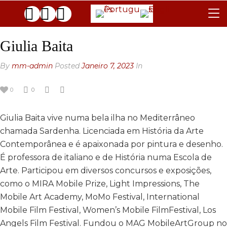
REGULAMENTO
Giulia Baita
JÚRI
By
mm-admin
Posted
Janeiro 7, 2023
In
FAQ
0
0
AS GALERIAS
Giulia Baita vive numa bela ilha no Mediterrâneo
CONTACTOS
chamada Sardenha. Licenciada em História da Arte
ARQUIVO
Contemporânea e é apaixonada por pintura e desenho.
É professora de italiano e de História numa Escola de
GENERAL
Arte. Participou em diversos concursos e exposições,
BLACK & WHITE
2025 EDITION
como o MIRA Mobile Prize, Light Impressions, The
Mobile Art Academy, MoMo Festival, International
2024 EDITION
2025 EDITION
Mobile Film Festival, Women’s Mobile FilmFestival, Los
2023 EDITION
2024 EDITION
Angels Film Festival. Fundou o MAG MobileArtGroup no