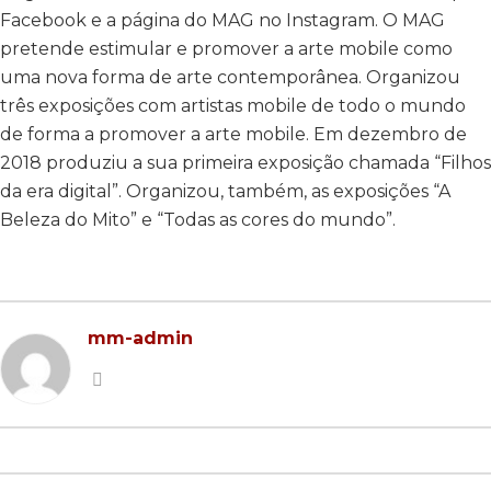
Facebook e a página do MAG no Instagram. O MAG
2022 EDITION
2023 EDITION
pretende estimular e promover a arte mobile como
2021 EDITION
2022 EDITION
uma nova forma de arte contemporânea. Organizou
três exposições com artistas mobile de todo o mundo
2020 EDITION
2021 EDITION
de forma a promover a arte mobile. Em dezembro de
2019 EDITION
2020 EDITION
2018 produziu a sua primeira exposição chamada “Filhos
da era digital”. Organizou, também, as exposições “A
2018 EDITION
2019 EDITION
Beleza do Mito” e “Todas as cores do mundo”.
2017 EDITION
2017 EDITION
2016 EDITION
2015 EDITION
mm-admin
2014 EDITION