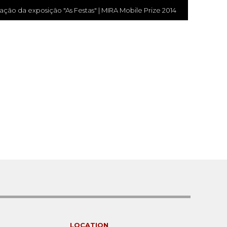
ação da exposição "As Festas" | MIRA Mobile Prize 2014
LOCATION